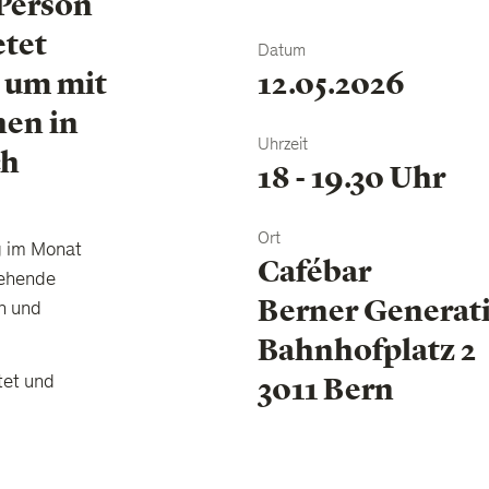
 Person
etet
Datum
12.05.2026
 um mit
en in
Uhrzeit
ch
18 - 19.30 Uhr
Ort
g im Monat
Cafébar
tehende
Berner Generat
n und
Bahnhofplatz 2
3011 Bern
tet und