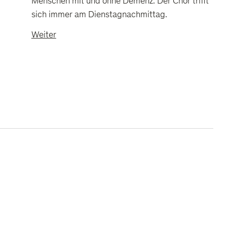
Menschen mit und ohne Demenz. Der Chor trifft
sich immer am Dienstagnachmittag.
Weiter